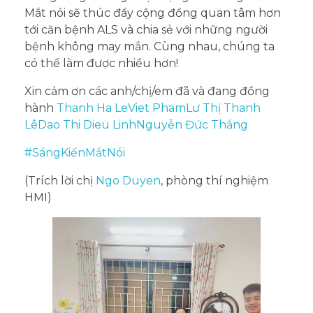
Mắt nói sẽ thúc đẩy cộng đồng quan tâm hơn
tới căn bệnh ALS và chia sẻ với những người
bệnh không may mắn. Cùng nhau, chúng ta
có thể làm được nhiều hơn!
Xin cảm ơn các anh/chị/em đã và đang đồng
hành
Thanh Ha Le
Viet Pham
Lư Thị Thanh
Lê
Dao Thi Dieu Linh
Nguyễn Đức Thắng
#SángKiếnMắtNói
(Trích lời chị
Ngo Duyen
, phòng thí nghiệm
HMI)